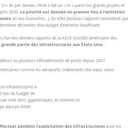
 de juin dernier, l’état a fait un « tri » parmi les grands projets et
après 2030.
La priorité est donnée en premier lieu à l’entretien
viaire
(
et aux économies
…). En effet plusieurs rapports remontent qu
dernières décennies d’un budget d’entretien insuffisant.
avec l’un des derniers rapports de la ASCE (Société américaine des
 grande partie des infrastructures aux Etats-Unis
:
d’ailleurs eu plusieurs effondrements de ponts depuis 2007
américaines comme les aéroports, traitements des eaux, voies
es infrastructures à
st loin du budget de
ectuer sont donc gigantesques, et mettent en
qui aura pu éviter
fectuer pendant l’exploitation des infrastructures
pour les