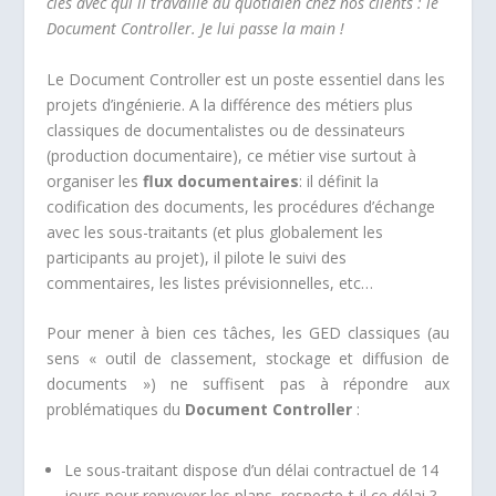
clés avec qui il travaille au quotidien chez nos clients : le
Document Controller. Je lui passe la main !
Le Document Controller est un poste essentiel dans les
projets d’ingénierie. A la différence des métiers plus
classiques de documentalistes ou de dessinateurs
(production documentaire), ce métier vise surtout à
organiser les
flux documentaires
: il définit la
codification des documents, les procédures d’échange
avec les sous-traitants (et plus globalement les
participants au projet), il pilote le suivi des
commentaires, les listes prévisionnelles, etc…
Pour mener à bien ces tâches, les GED classiques (au
sens « outil de classement, stockage et diffusion de
documents ») ne suffisent pas à répondre aux
problématiques du
Document Controller
:
Le sous-traitant dispose d’un délai contractuel de 14
jours pour renvoyer les plans, respecte-t-il ce délai ?