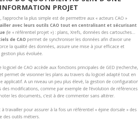
’INFORMATION PROJET
rs, l’approche la plus simple est de permettre aux « acteurs CAO »
ailler avec leurs outils CAO tout en centralisant et sécurisant
que
(le « référentiel projet ») : plans, Xrefs, données des cartouches…
ciels de CAO
permet de synchroniser les données afin d’avoir une
nforce la qualité des données, assure une mise à jour efficace et
gestion plus évoluée.
 le logiciel de CAO accède aux fonctions principales de GED (recherche
ojet permet de visionner les plans au travers du logiciel adapté tout en
e applicatif. A un niveau un peu plus élevé, la gestion de configuratio
cts des modifications, comme par exemple de l’évolution de références
noter les documents, c’est à dire commenter sans altérer.
 à travailler pour assurer à la fois un référentiel « épine dorsale » des
e des outils métiers.