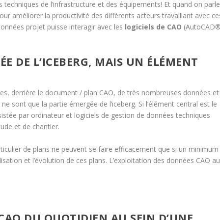
s techniques de l’infrastructure et des équipements! Et quand on parl
Pour améliorer la productivité des différents acteurs travaillant avec ce
 données projet puisse interagir avec les
logiciels de CAO
(AutoCAD
ÉE DE L’ICEBERG, MAIS UN ÉLÉMENT
es, derrière le document / plan CAO, de très nombreuses données et
e sont que la partie émergée de l’iceberg. Si l’élément central est le
ssistée par ordinateur et logiciels de gestion de données techniques
ude et de chantier.
iculier de plans ne peuvent se faire efficacement que si un minimum
sation et l’évolution de ces plans. L’exploitation des données CAO a
CAO DU QUOTIDIEN AU SEIN D’UNE