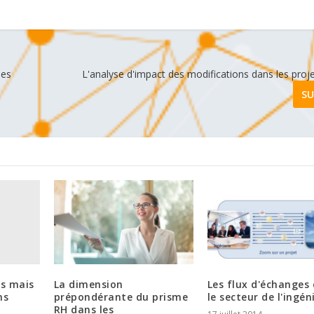
les
L'analyse d'impact des modifications dans les pro
SU
ls mais
La dimension
Les flux d'échanges
ns
prépondérante du prisme
le secteur de l'ingén
RH dans les